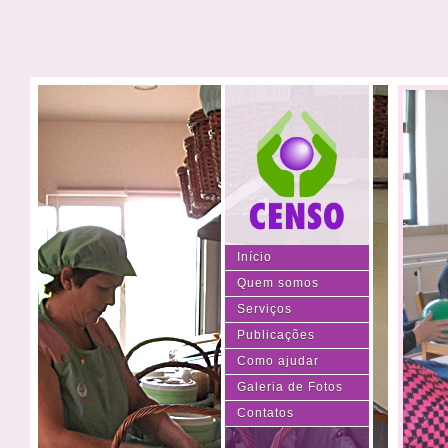
Início
Quem somos
Serviços
Publicações
Como ajudar
Galeria de Fotos
Contatos