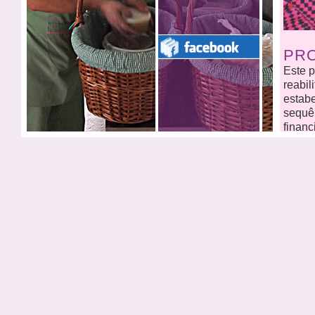
PRO
Este 
reabil
estabe
sequê
financ
Com es
seguin
OBJE